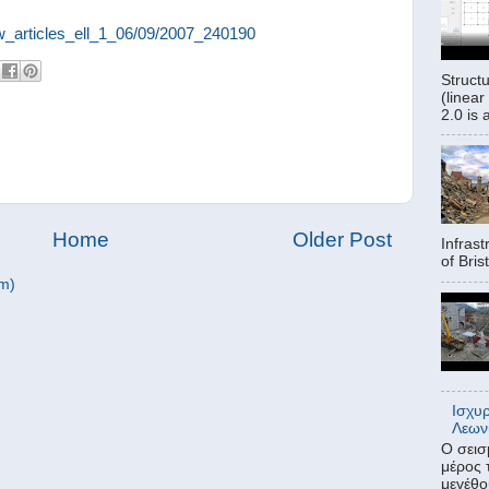
/_w_articles_ell_1_06/09/2007_240190
Struct
(linear
2.0 is 
Home
Older Post
Infrast
of Bris
m)
Ισχυ
Λεων
Ο σεισ
μέρος 
μεγέθο