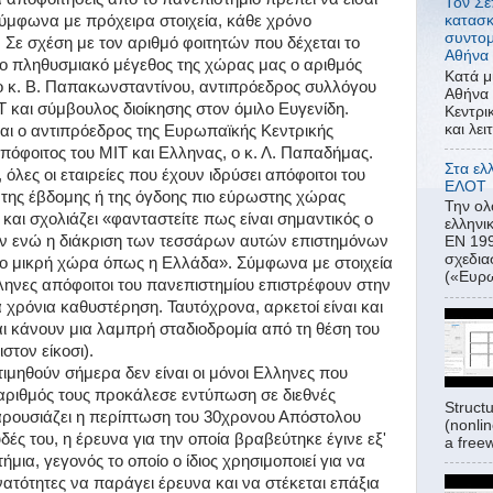
Τον Σε
σύμφωνα με πρόχειρα στοιχεία, κάθε χρόνο
κατασκ
συντομ
 Σε σχέση με τον αριθμό φοιτητών που δέχεται το
Αθήνα 
 το πληθυσμιακό μέγεθος της χώρας μας ο αριθμός
Κατά μ
» ο κ. Β. Παπακωνσταντίνου, αντιπρόεδρος συλλόγου
Αθήνα 
και σύμβουλος διοίκησης στον όμιλο Ευγενίδη.
Κεντρι
και λει
αι ο αντιπρόεδρος της Ευρωπαϊκής Κεντρικής
απόφοιτος του ΜΙΤ και Ελληνας, ο κ. Λ. Παπαδήμας.
Στα ελ
λες οι εταιρείες που έχουν ιδρύσει απόφοιτοι του
ΕΛΟΤ
α της έβδομης ή της όγδοης πιο εύρωστης χώρας
Την ο
 και σχολιάζει «φανταστείτε πως είναι σημαντικός ο
ελλην
ν ενώ η διάκριση των τεσσάρων αυτών επιστημόνων
ΕΝ 199
σχεδι
τόσο μικρή χώρα όπως η Ελλάδα». Σύμφωνα με στοιχεία
(«Ευρω
λληνες απόφοιτοι του πανεπιστημίου επιστρέφουν στην
ά χρόνια καθυστέρηση. Ταυτόχρονα, αρκετοί είναι και
και κάνουν μια λαμπρή σταδιοδρομία από τη θέση του
στον είκοσι).
τιμηθούν σήμερα δεν είναι οι μόνοι Ελληνες που
αριθμός τους προκάλεσε εντύπωση σε διεθνές
Struct
παρουσιάζει η περίπτωση του 30χρονου Απόστολου
(nonlin
ές του, η έρευνα για την οποία βραβεύτηκε έγινε εξ'
a freew
μια, γεγονός το οποίο ο ίδιος χρησιμοποιεί για να
υνατότητες να παράγει έρευνα και να στέκεται επάξια