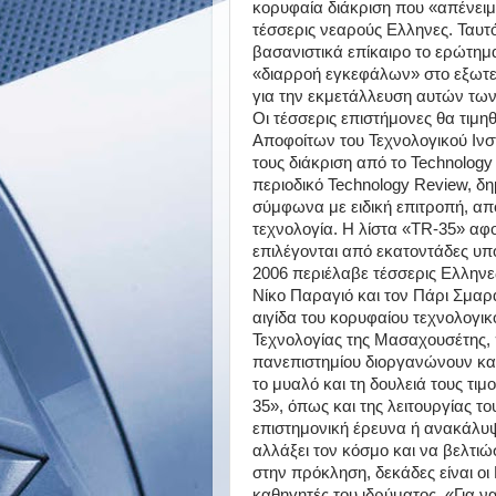
κορυφαία διάκριση που «απένειμ
τέσσερις νεαρούς Ελληνες. Ταυτ
βασανιστικά επίκαιρο το ερώτημα
«διαρροή εγκεφάλων» στο εξωτερ
για την εκμετάλλευση αυτών των
Οι τέσσερις επιστήμονες θα τιμ
Αποφοίτων του Τεχνολογικού Ινσ
τους διάκριση από το Technology
περιοδικό Technology Review, δη
σύμφωνα με ειδική επιτροπή, απο
τεχνολογία. Η λίστα «TR-35» αφο
επιλέγονται από εκατοντάδες υπ
2006 περιέλαβε τέσσερις Ελληνε
Νίκο Παραγιό και τον Πάρι Σμαραγ
αιγίδα του κορυφαίου τεχνολογικ
Τεχνολογίας της Mασαχουσέτης, 
πανεπιστημίου διοργανώνουν και
το μυαλό και τη δουλειά τους τιμ
35», όπως και της λειτουργίας το
επιστημονική έρευνα ή ανακάλυψ
αλλάξει τον κόσμο και να βελτι
στην πρόκληση, δεκάδες είναι οι 
καθηγητές του ιδρύματος. «Για ν