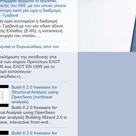
πτέμβριο αρχίζουν οι εργασίες
ευής του Ε65, με τον οποίο γίνεται
ότερη κατά μία ώρα η διαδρομή
- Γρεβενά
ία ώρα συντομεύει η διαδρομή
- Γρεβενά με τον νέο οδικό άξονα
κής Ελλάδος (Ε-65), η κατασκευή
τουργία του οποίου ...
ληνικά οι Ευρωκώδικες από τον
λοκλήρωση της απόδοσης στα
ικά των σειρών Προτύπων ΕΛΟΤ
0 έως ΕΛΟΤ EN 1999 για το
ασμό κατασκευών
κώδικες»), ...
Build-X 2.0 freeware for
Structural Analysis using
OpenSees (nonlinear
analysis)
Build-X 2.0 freeware for
ural Analysis using OpenSees
ear analysis) Building Wizard 2.0 is
are, interactive front-end ...
Build-X 2.0 freeware for