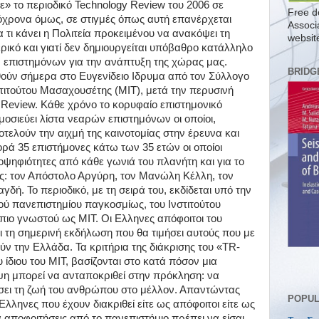
ε» το περιοδικό Technology Review του 2006 σε
Free d
όχρονα όμως, σε στιγμές όπως αυτή επανέρχεται
Associ
 τι κάνει η Πολιτεία προκειμένου να ανακόψει τη
websit
ικό και γιατί δεν δημιουργείται υπόβαθρο κατάλληλο
 επιστημόνων για την ανάπτυξη της χώρας μας.
BRIDG
ηθούν σήμερα στο Ευγενίδειο Ιδρυμα από τον Σύλλογο
τιτούτου Mασαχουσέτης (ΜΙΤ), μετά την περυσινή
 Review. Κάθε χρόνο το κορυφαίο επιστημονικό
μοσιεύει λίστα νεαρών επιστημόνων οι οποίοι,
τελούν την αιχμή της καινοτομίας στην έρευνα και
ρά 35 επιστήμονες κάτω των 35 ετών οι οποίοι
οψηφιότητες από κάθε γωνιά του πλανήτη και για το
ς: τον Απόστολο Αργύρη, τον Μανώλη Κέλλη, τον
δή. Το περιοδικό, με τη σειρά του, εκδίδεται υπό την
ού πανεπιστημίου παγκοσμίως, του Ινστιτούτου
πιο γνωστού ως ΜΙΤ. Οι Ελληνες απόφοιτοι του
 τη σημερινή εκδήλωση που θα τιμήσει αυτούς που με
ούν την Ελλάδα. Τα κριτήρια της διάκρισης του «TR-
υ ίδιου του ΜΙΤ, βασίζονται στο κατά πόσον μια
η μπορεί να ανταποκριθεί στην πρόκληση: να
ώσει τη ζωή του ανθρώπου στο μέλλον. Απαντώντας
POPUL
Ελληνες που έχουν διακριθεί είτε ως απόφοιτοι είτε ως
α αποφοιτήσεις από το πανεπιστήμιο πρέπει να είσαι