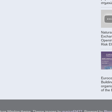
σημειώθ
Natura
Exchan
Openin
Risk EU
Euroco
Buildi
organi
of the
cture Window theme. Theme images by
mariusFM77
. Powered by
Blog